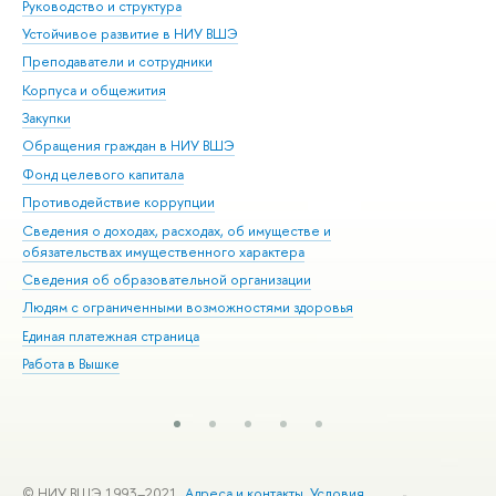
Руководство и структура
Дов
Устойчивое развитие в НИУ ВШЭ
Ол
Преподаватели и сотрудники
При
Корпуса и общежития
Вы
Закупки
При
Обращения граждан в НИУ ВШЭ
Ас
Фонд целевого капитала
До
Противодействие коррупции
Цен
Сведения о доходах, расходах, об имуществе и
Би
обязательствах имущественного характера
Об
Сведения об образовательной организации
Обр
Людям с ограниченными возможностями здоровья
Единая платежная страница
Работа в Вышке
© НИУ ВШЭ 1993–2021
Адреса и контакты
Условия