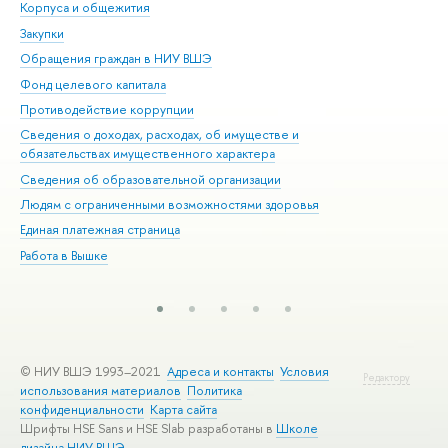
Корпуса и общежития
Вы
Закупки
При
Обращения граждан в НИУ ВШЭ
Ас
Фонд целевого капитала
До
Противодействие коррупции
Цен
Сведения о доходах, расходах, об имуществе и
Би
обязательствах имущественного характера
Об
Сведения об образовательной организации
Обр
Людям с ограниченными возможностями здоровья
Единая платежная страница
Работа в Вышке
© НИУ ВШЭ 1993–2021
Адреса и контакты
Условия
Редактору
использования материалов
Политика
конфиденциальности
Карта сайта
Шрифты HSE Sans и HSE Slab разработаны в
Школе
дизайна НИУ ВШЭ