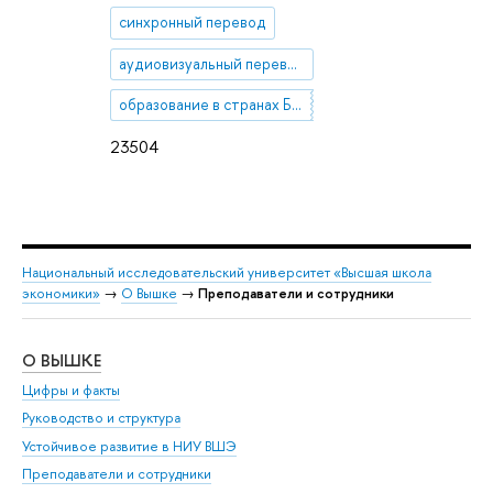
синхронный перевод
аудиовизуальный перевод
образование в странах Ближнего Востока
23504
Национальный исследовательский университет «Высшая школа
экономики»
→
О Вышке
→
Преподаватели и сотрудники
О ВЫШКЕ
ОБ
Цифры и факты
Ли
Руководство и структура
Дов
Устойчивое развитие в НИУ ВШЭ
Ол
Преподаватели и сотрудники
При