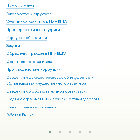
Цифры и факты
Ли
Руководство и структура
Дов
Устойчивое развитие в НИУ ВШЭ
Ол
Преподаватели и сотрудники
При
Корпуса и общежития
Вы
Закупки
При
Обращения граждан в НИУ ВШЭ
Ас
Фонд целевого капитала
До
Противодействие коррупции
Цен
Сведения о доходах, расходах, об имуществе и
Би
обязательствах имущественного характера
Об
Сведения об образовательной организации
Обр
Людям с ограниченными возможностями здоровья
Единая платежная страница
Работа в Вышке