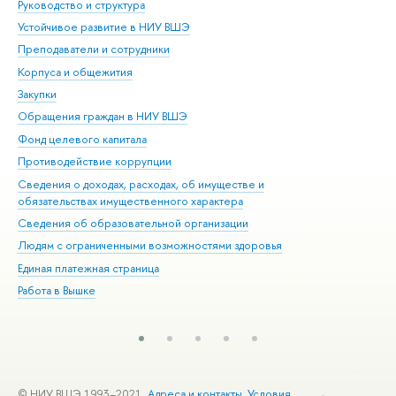
Руководство и структура
Дов
Устойчивое развитие в НИУ ВШЭ
Ол
Преподаватели и сотрудники
При
Корпуса и общежития
Вы
Закупки
При
Обращения граждан в НИУ ВШЭ
Ас
Фонд целевого капитала
До
Противодействие коррупции
Цен
Сведения о доходах, расходах, об имуществе и
Би
обязательствах имущественного характера
Об
Сведения об образовательной организации
Обр
Людям с ограниченными возможностями здоровья
Единая платежная страница
Работа в Вышке
© НИУ ВШЭ 1993–2021
Адреса и контакты
Условия