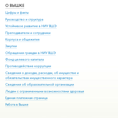
О ВЫШКЕ
ОБ
Цифры и факты
Ли
Руководство и структура
Дов
Устойчивое развитие в НИУ ВШЭ
Ол
Преподаватели и сотрудники
При
Корпуса и общежития
Вы
Закупки
При
Обращения граждан в НИУ ВШЭ
Ас
Фонд целевого капитала
До
Противодействие коррупции
Цен
Сведения о доходах, расходах, об имуществе и
Би
обязательствах имущественного характера
Об
Сведения об образовательной организации
Обр
Людям с ограниченными возможностями здоровья
Единая платежная страница
Работа в Вышке