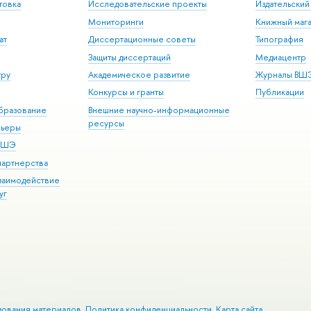
товка
Исследовательские проекты
Издательски
Мониторинги
Книжный мага
ат
Диссертационные советы
Типография
Защиты диссертаций
Медиацентр
уру
Академическое развитие
Журналы ВШ
Конкурсы и гранты
Публикации
бразование
Внешние научно-информационные
ресурсы
рьеры
 ВШЭ
партнерства
взаимодействие
уг
зования материалов
Политика конфиденциальности
Карта сайта