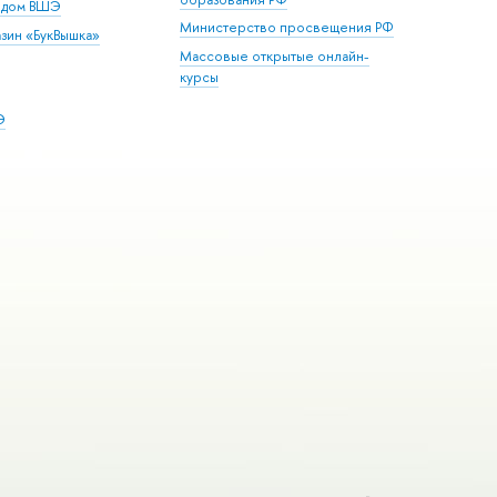
й дом ВШЭ
Министерство просвещения РФ
зин «БукВышка»
Массовые открытые онлайн-
курсы
Э