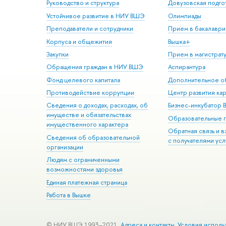
Руководство и структура
Довузовская подго
Устойчивое развитие в НИУ ВШЭ
Олимпиады
Преподаватели и сотрудники
Прием в бакалаври
Корпуса и общежития
Вышка+
Закупки
Прием в магистрат
Обращения граждан в НИУ ВШЭ
Аспирантура
Фонд целевого капитала
Дополнительное о
Противодействие коррупции
Центр развития ка
Сведения о доходах, расходах, об
Бизнес-инкубатор
имуществе и обязательствах
Образовательные 
имущественного характера
Обратная связь и 
Сведения об образовательной
с получателями усл
организации
Людям с ограниченными
возможностями здоровья
Единая платежная страница
Работа в Вышке
© НИУ ВШЭ 1993–2021
Адреса и контакты
Условия исполь