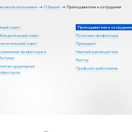
ая школа экономики»
О Вышке
Преподаватели и сотрудники
еный совет
Преподаватели и сотрудник
блюдательный совет
Почетные профессора
печительский совет
Президент
служенные профессора и
Научный руководитель
ботники
Ректор
ллегия ординарных
Профсоюз работников
офессоров