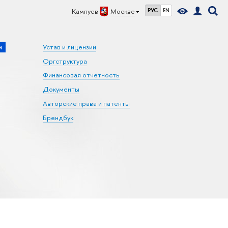
Кампус в
Москве
РУС
EN
и
Устав и лицензии
Оргструктура
Финансовая отчетность
Документы
Авторские права и патенты
Брендбук