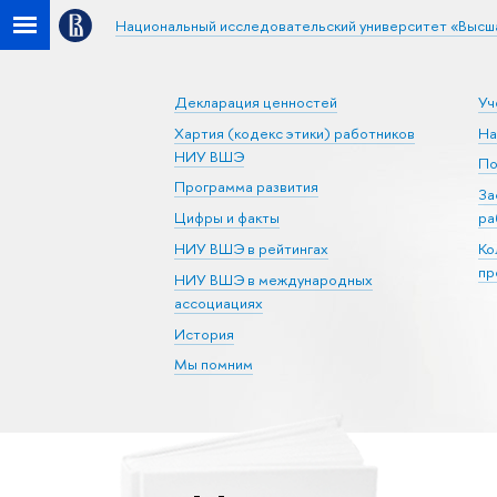
Национальный исследовательский университет «Высш
Декларация ценностей
Уч
Хартия (кодекс этики) работников
На
НИУ ВШЭ
По
Программа развития
За
Цифры и факты
ра
НИУ ВШЭ в рейтингах
Ко
пр
НИУ ВШЭ в международных
ассоциациях
История
Мы помним