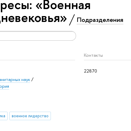
ресы: «Военная
невековья»
Подразделения
Контакты
22870
анитарных наук
/
ория
ика
военное лидерство