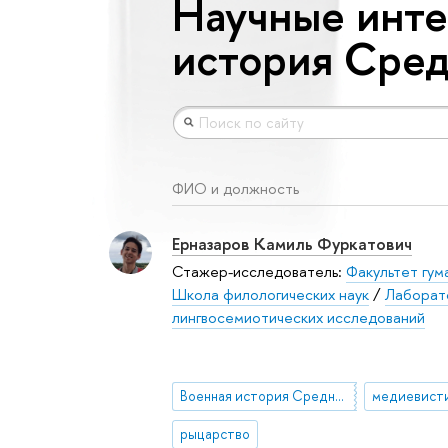
Научные инте
история Сред
ФИО и должность
Ерназаров Камиль Фуркатович
Стажер-исследователь:
Факультет гум
Школа филологических наук
/
Лаборат
лингвосемиотических исследований
Военная история Средневековья
медиевист
рыцарство