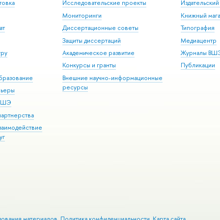
товка
Исследовательские проекты
Издательски
Мониторинги
Книжный мага
ат
Диссертационные советы
Типография
Защиты диссертаций
Медиацентр
уру
Академическое развитие
Журналы ВШ
Конкурсы и гранты
Публикации
бразование
Внешние научно-информационные
ресурсы
рьеры
 ВШЭ
партнерства
взаимодействие
уг
зования материалов
Политика конфиденциальности
Карта сайта