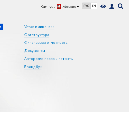
Кампус в
Москве
РУС
EN
и
Устав и лицензии
Оргструктура
Финансовая отчетность
Документы
Авторские права и патенты
Брендбук