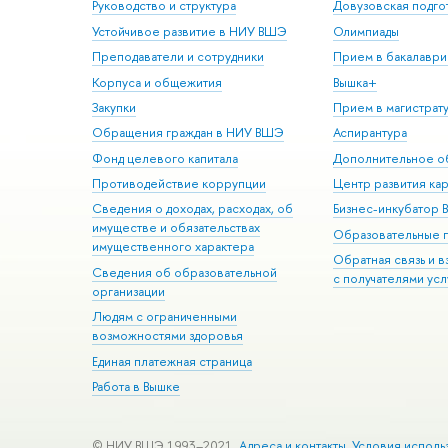
Руководство и структура
Довузовская подго
Устойчивое развитие в НИУ ВШЭ
Олимпиады
Преподаватели и сотрудники
Прием в бакалаври
Корпуса и общежития
Вышка+
Закупки
Прием в магистрат
Обращения граждан в НИУ ВШЭ
Аспирантура
Фонд целевого капитала
Дополнительное о
Противодействие коррупции
Центр развития ка
Сведения о доходах, расходах, об
Бизнес-инкубатор
имуществе и обязательствах
Образовательные 
имущественного характера
Обратная связь и 
Сведения об образовательной
с получателями усл
организации
Людям с ограниченными
возможностями здоровья
Единая платежная страница
Работа в Вышке
© НИУ ВШЭ 1993–2021
Адреса и контакты
Условия исполь