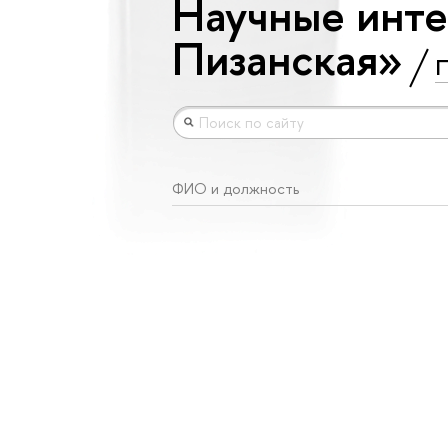
Научные инте
Пизанская»
П
ФИО и должность