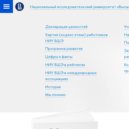
Национальный исследовательский университет «Высш
Декларация ценностей
Уч
Хартия (кодекс этики) работников
На
НИУ ВШЭ
По
Программа развития
За
Цифры и факты
ра
НИУ ВШЭ в рейтингах
Ко
пр
НИУ ВШЭ в международных
ассоциациях
История
Мы помним