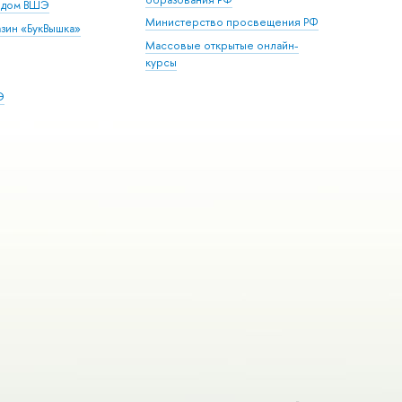
й дом ВШЭ
Министерство просвещения РФ
зин «БукВышка»
Массовые открытые онлайн-
курсы
Э