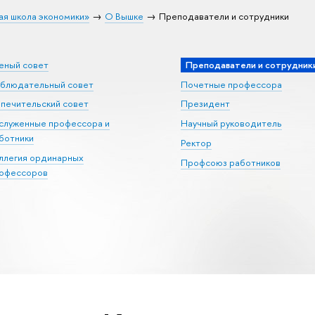
ая школа экономики»
О Вышке
Преподаватели и сотрудники
еный совет
Преподаватели и сотрудник
блюдательный совет
Почетные профессора
печительский совет
Президент
служенные профессора и
Научный руководитель
ботники
Ректор
ллегия ординарных
Профсоюз работников
офессоров