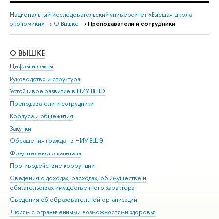
Национальный исследовательский университет «Высшая школа
экономики»
→
О Вышке
→
Преподаватели и сотрудники
О ВЫШКЕ
ОБ
Цифры и факты
Ли
Руководство и структура
Дов
Устойчивое развитие в НИУ ВШЭ
Ол
Преподаватели и сотрудники
При
Корпуса и общежития
Вы
Закупки
При
Обращения граждан в НИУ ВШЭ
Ас
Фонд целевого капитала
До
Противодействие коррупции
Цен
Сведения о доходах, расходах, об имуществе и
Би
обязательствах имущественного характера
Об
Сведения об образовательной организации
Обр
Людям с ограниченными возможностями здоровья