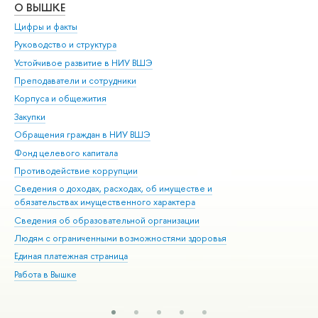
О ВЫШКЕ
ОБ
Цифры и факты
Ли
Руководство и структура
Дов
Устойчивое развитие в НИУ ВШЭ
Ол
Преподаватели и сотрудники
При
Корпуса и общежития
Вы
Закупки
При
Обращения граждан в НИУ ВШЭ
Ас
Фонд целевого капитала
До
Противодействие коррупции
Цен
Сведения о доходах, расходах, об имуществе и
Би
обязательствах имущественного характера
Об
Сведения об образовательной организации
Обр
Людям с ограниченными возможностями здоровья
Единая платежная страница
Работа в Вышке