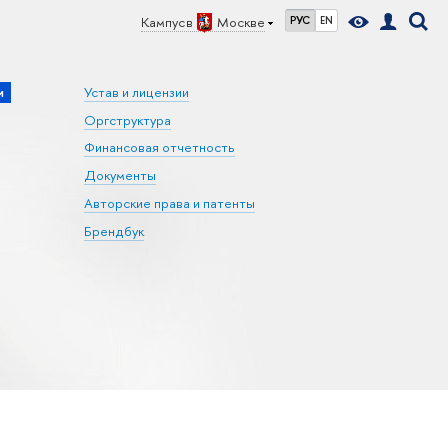
Кампус в
Москве
РУС
EN
и
Устав и лицензии
Оргструктура
Финансовая отчетность
Документы
Авторские права и патенты
Брендбук