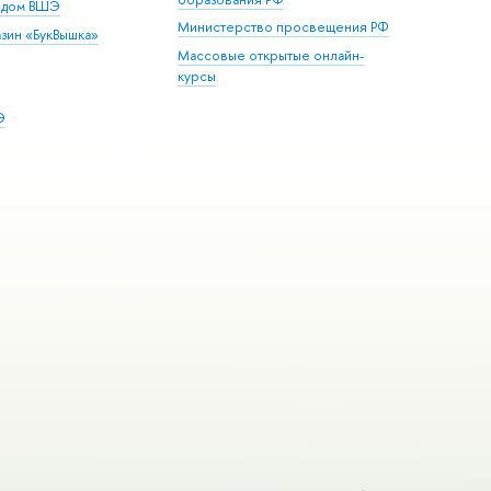
й дом ВШЭ
Министерство просвещения РФ
зин «БукВышка»
Массовые открытые онлайн-
курсы
Э