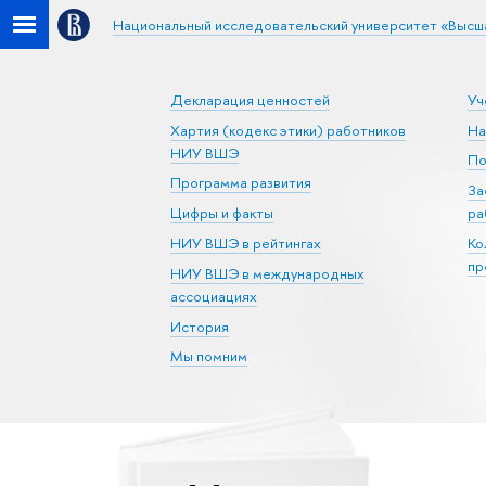
Национальный исследовательский университет «Высш
Декларация ценностей
Уч
Хартия (кодекс этики) работников
На
НИУ ВШЭ
По
Программа развития
За
Цифры и факты
ра
НИУ ВШЭ в рейтингах
Ко
пр
НИУ ВШЭ в международных
ассоциациях
История
Мы помним