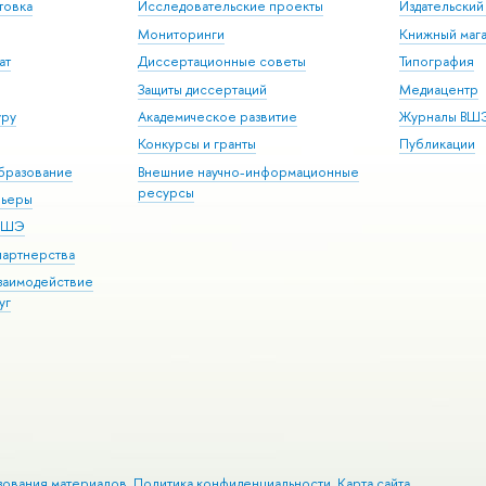
товка
Исследовательские проекты
Издательски
Мониторинги
Книжный мага
ат
Диссертационные советы
Типография
Защиты диссертаций
Медиацентр
уру
Академическое развитие
Журналы ВШ
Конкурсы и гранты
Публикации
бразование
Внешние научно-информационные
ресурсы
рьеры
 ВШЭ
партнерства
взаимодействие
уг
зования материалов
Политика конфиденциальности
Карта сайта