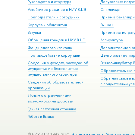
Руководство и структура
Довузовская подго
Устойчивое развитие в НИУ ВШЭ
Олимпиады
Преподаватели и сотрудники
Прием в бакалаври
Корпуса и общежития
Вышка+
Закупки
Прием в магистрат
Обращения граждан в НИУ ВШЭ
Аспирантура
Фонд целевого капитала
Дополнительное о
Противодействие коррупции
Центр развития ка
Сведения о доходах, расходах, об
Бизнес-инкубатор
имуществе и обязательствах
Образовательные 
имущественного характера
Обратная связь и 
Сведения об образовательной
с получателями усл
организации
Людям с ограниченными
возможностями здоровья
Единая платежная страница
Работа в Вышке
© НИУ ВШЭ 1993–2021
Адреса и контакты
Условия исполь