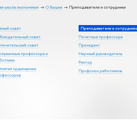
ая школа экономики»
О Вышке
Преподаватели и сотрудники
еный совет
Преподаватели и сотрудник
блюдательный совет
Почетные профессора
печительский совет
Президент
служенные профессора и
Научный руководитель
ботники
Ректор
ллегия ординарных
Профсоюз работников
офессоров