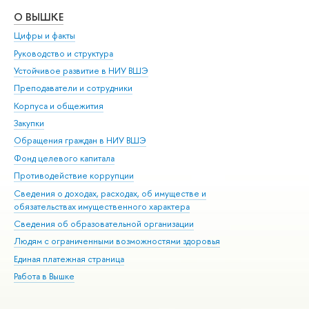
О ВЫШКЕ
ОБ
Цифры и факты
Ли
Руководство и структура
Дов
Устойчивое развитие в НИУ ВШЭ
Ол
Преподаватели и сотрудники
При
Корпуса и общежития
Вы
Закупки
При
Обращения граждан в НИУ ВШЭ
Ас
Фонд целевого капитала
До
Противодействие коррупции
Цен
Сведения о доходах, расходах, об имуществе и
Би
обязательствах имущественного характера
Об
Сведения об образовательной организации
Обр
Людям с ограниченными возможностями здоровья
Единая платежная страница
Работа в Вышке