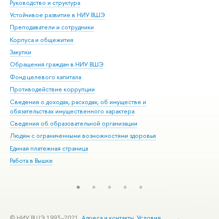
Руководство и структура
Дов
Устойчивое развитие в НИУ ВШЭ
Ол
Преподаватели и сотрудники
При
Корпуса и общежития
Вы
Закупки
При
Обращения граждан в НИУ ВШЭ
Ас
Фонд целевого капитала
До
Противодействие коррупции
Цен
Сведения о доходах, расходах, об имуществе и
Би
обязательствах имущественного характера
Об
Сведения об образовательной организации
Обр
Людям с ограниченными возможностями здоровья
Единая платежная страница
Работа в Вышке
© НИУ ВШЭ 1993–2021
Адреса и контакты
Условия