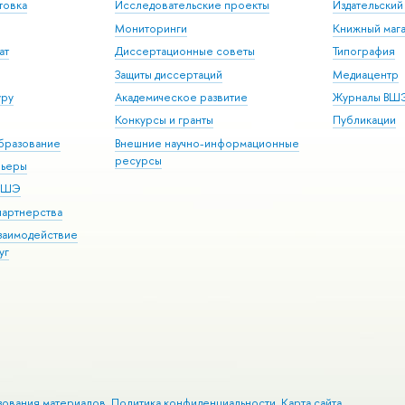
товка
Исследовательские проекты
Издательски
Мониторинги
Книжный мага
ат
Диссертационные советы
Типография
Защиты диссертаций
Медиацентр
уру
Академическое развитие
Журналы ВШ
Конкурсы и гранты
Публикации
бразование
Внешние научно-информационные
ресурсы
рьеры
 ВШЭ
партнерства
взаимодействие
уг
зования материалов
Политика конфиденциальности
Карта сайта