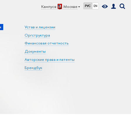
Кампус в
Москве
РУС
EN
и
Устав и лицензии
Оргструктура
Финансовая отчетность
Документы
Авторские права и патенты
Брендбук