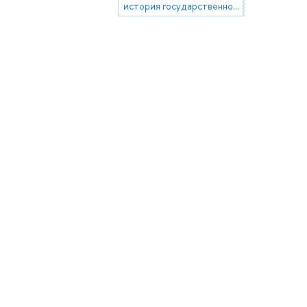
история государственного аппарата Российской империи