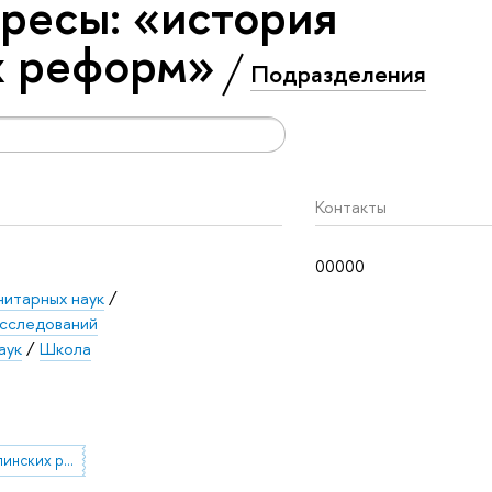
ресы: «история
х реформ»
Подразделения
Контакты
00000
нитарных наук
/
исследований
аук
/
Школа
история столыпинских реформ