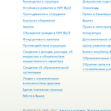
Руководство и структура
Довузовская подго
Устойчивое развитие в НИУ ВШЭ
Олимпиады
Преподаватели и сотрудники
Прием в бакалаври
Корпуса и общежития
Вышка+
Закупки
Прием в магистрат
Обращения граждан в НИУ ВШЭ
Аспирантура
Фонд целевого капитала
Дополнительное о
Противодействие коррупции
Центр развития ка
Сведения о доходах, расходах, об
Бизнес-инкубатор
имуществе и обязательствах
Образовательные 
имущественного характера
Обратная связь и 
Сведения об образовательной
с получателями усл
организации
Людям с ограниченными
возможностями здоровья
Единая платежная страница
Работа в Вышке
© НИУ ВШЭ 1993–2021
Адреса и контакты
Условия исполь