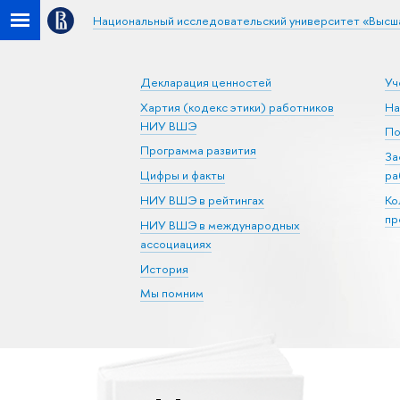
Национальный исследовательский университет «Высш
Декларация ценностей
Уч
Хартия (кодекс этики) работников
На
НИУ ВШЭ
По
Программа развития
За
Цифры и факты
ра
НИУ ВШЭ в рейтингах
Ко
пр
НИУ ВШЭ в международных
ассоциациях
История
Мы помним