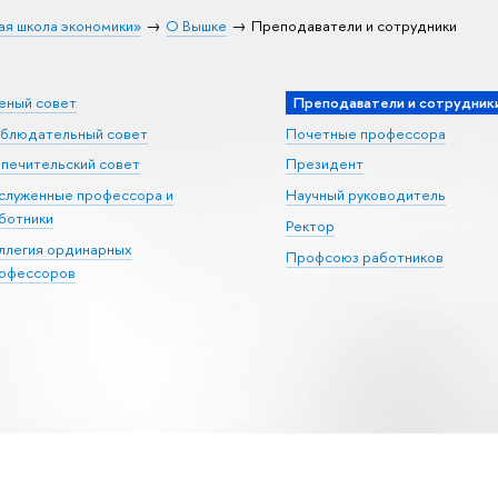
ая школа экономики»
О Вышке
Преподаватели и сотрудники
еный совет
Преподаватели и сотрудник
блюдательный совет
Почетные профессора
печительский совет
Президент
служенные профессора и
Научный руководитель
ботники
Ректор
ллегия ординарных
Профсоюз работников
офессоров