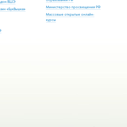
й дом ВШЭ
Министерство просвещения РФ
зин «БукВышка»
Массовые открытые онлайн-
курсы
Э