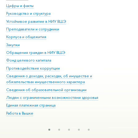
Цифры и факты
Ли
Руководство и структура
Дов
Устойчивое развитие в НИУ ВШЭ
Ол
Преподаватели и сотрудники
При
Корпуса и общежития
Вы
Закупки
При
Обращения граждан в НИУ ВШЭ
Ас
Фонд целевого капитала
До
Противодействие коррупции
Цен
Сведения о доходах, расходах, об имуществе и
Би
обязательствах имущественного характера
Об
Сведения об образовательной организации
Обр
Людям с ограниченными возможностями здоровья
Единая платежная страница
Работа в Вышке