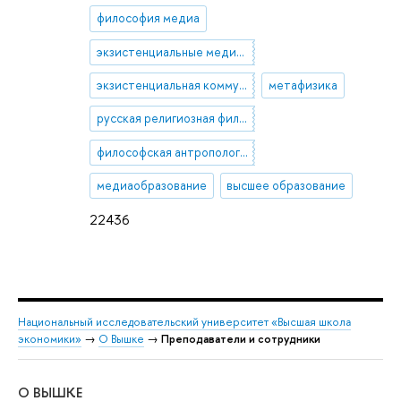
философия медиа
экзистенциальные медиаисследования
экзистенциальная коммуникация
метафизика
русская религиозная философия
философская антропология
медиаобразование
высшее образование
22436
Национальный исследовательский университет «Высшая школа
экономики»
→
О Вышке
→
Преподаватели и сотрудники
О ВЫШКЕ
ОБ