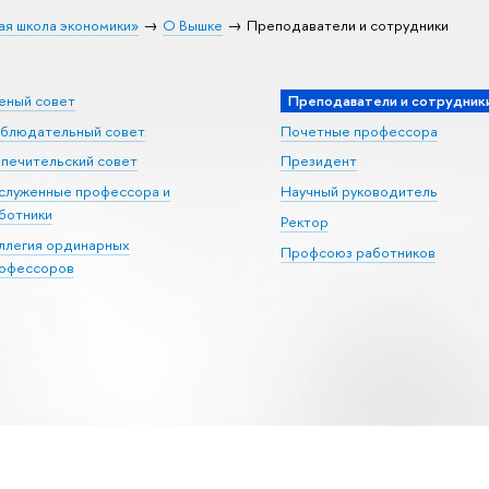
ая школа экономики»
О Вышке
Преподаватели и сотрудники
еный совет
Преподаватели и сотрудник
блюдательный совет
Почетные профессора
печительский совет
Президент
служенные профессора и
Научный руководитель
ботники
Ректор
ллегия ординарных
Профсоюз работников
офессоров