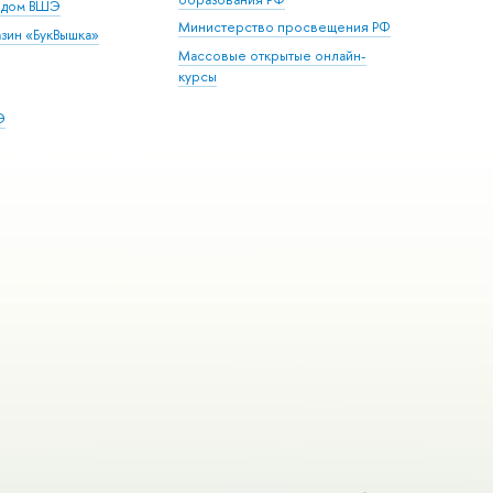
й дом ВШЭ
Министерство просвещения РФ
зин «БукВышка»
Массовые открытые онлайн-
курсы
Э