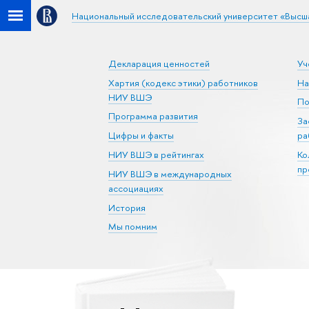
Национальный исследовательский университет «Высш
Декларация ценностей
Уч
Хартия (кодекс этики) работников
На
НИУ ВШЭ
По
Программа развития
За
Цифры и факты
ра
НИУ ВШЭ в рейтингах
Ко
пр
НИУ ВШЭ в международных
ассоциациях
История
Мы помним