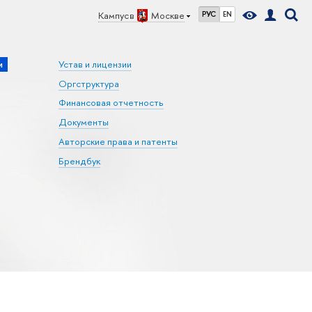
Кампус в
Москве
РУС
EN
и
Устав и лицензии
Оргструктура
Финансовая отчетность
Документы
Авторские права и патенты
Брендбук