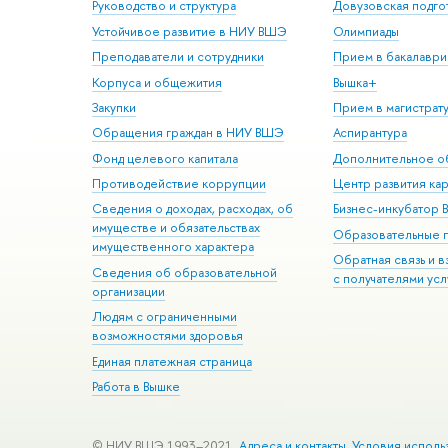
Руководство и структура
Довузовская подго
Устойчивое развитие в НИУ ВШЭ
Олимпиады
Преподаватели и сотрудники
Прием в бакалаври
Корпуса и общежития
Вышка+
Закупки
Прием в магистрат
Обращения граждан в НИУ ВШЭ
Аспирантура
Фонд целевого капитала
Дополнительное о
Противодействие коррупции
Центр развития ка
Сведения о доходах, расходах, об
Бизнес-инкубатор
имуществе и обязательствах
Образовательные 
имущественного характера
Обратная связь и 
Сведения об образовательной
с получателями усл
организации
Людям с ограниченными
возможностями здоровья
Единая платежная страница
Работа в Вышке
© НИУ ВШЭ 1993–2021
Адреса и контакты
Условия исполь