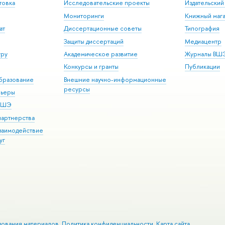
товка
Исследовательские проекты
Издательски
Мониторинги
Книжный мага
ат
Диссертационные советы
Типография
Защиты диссертаций
Медиацентр
уру
Академическое развитие
Журналы ВШ
Конкурсы и гранты
Публикации
бразование
Внешние научно-информационные
ресурсы
рьеры
 ВШЭ
партнерства
взаимодействие
уг
зования материалов
Политика конфиденциальности
Карта сайта