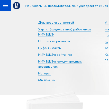
Национальный исследовательский университет «Высш
Декларация ценностей
Уч
Хартия (кодекс этики) работников
На
НИУ ВШЭ
По
Программа развития
За
Цифры и факты
ра
НИУ ВШЭ в рейтингах
Ко
пр
НИУ ВШЭ в международных
ассоциациях
История
Мы помним