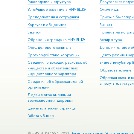
Руководство и структура
Довузовская подго
Устойчивое развитие в НИУ ВШЭ
Олимпиады
Преподаватели и сотрудники
Прием в бакалаври
Корпуса и общежития
Вышка+
Закупки
Прием в магистрат
Обращения граждан в НИУ ВШЭ
Аспирантура
Фонд целевого капитала
Дополнительное о
Противодействие коррупции
Центр развития ка
Сведения о доходах, расходах, об
Бизнес-инкубатор
имуществе и обязательствах
Образовательные 
имущественного характера
Обратная связь и 
Сведения об образовательной
с получателями усл
организации
Людям с ограниченными
возможностями здоровья
Единая платежная страница
Работа в Вышке
© НИУ ВШЭ 1993–2021
Адреса и контакты
Условия исполь