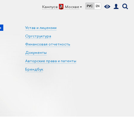
Кампус в
Москве
РУС
EN
и
Устав и лицензии
Оргструктура
Финансовая отчетность
Документы
Авторские права и патенты
Брендбук