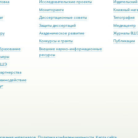
товка
Исследовательские проекты
Издательски
Мониторинги
Книжный мага
ат
Диссертационные советы
Типография
Защиты диссертаций
Медиацентр
уру
Академическое развитие
Журналы ВШ
Конкурсы и гранты
Публикации
бразование
Внешние научно-информационные
ресурсы
рьеры
 ВШЭ
партнерства
взаимодействие
уг
зования материалов
Политика конфиденциальности
Карта сайта