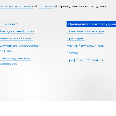
ая школа экономики»
О Вышке
Преподаватели и сотрудники
еный совет
Преподаватели и сотрудник
блюдательный совет
Почетные профессора
печительский совет
Президент
служенные профессора и
Научный руководитель
ботники
Ректор
ллегия ординарных
Профсоюз работников
офессоров