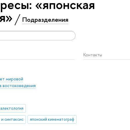
ресы: «японская
я»
Подразделения
Контакты
ет мировой
 востоковедения
иалектология
 и синтаксис
японский кинематограф