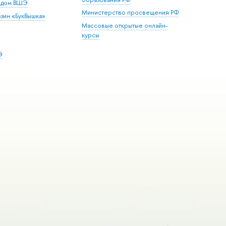
й дом ВШЭ
Министерство просвещения РФ
зин «БукВышка»
Массовые открытые онлайн-
курсы
Э