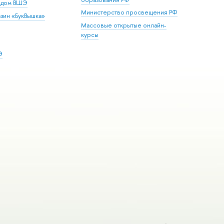
й дом ВШЭ
Министерство просвещения РФ
зин «БукВышка»
Массовые открытые онлайн-
курсы
Э