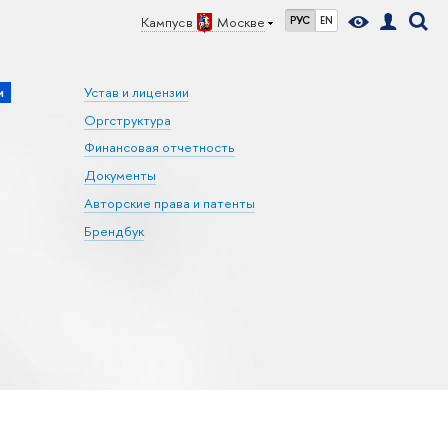
Кампус в
Москве
РУС
EN
и
Устав и лицензии
Оргструктура
Финансовая отчетность
Документы
Авторские права и патенты
Брендбук