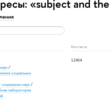
есы: «subject and the
ления
Контакты
12454
наук
/
ализа социальных
 социальных наук
/
бная лаборатория
ий