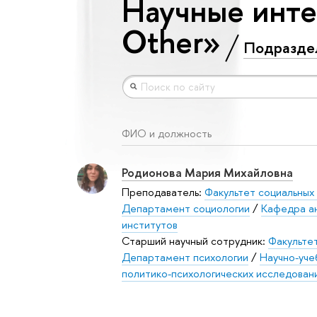
Научные интер
Other»
Подразде
ФИО и должность
Родионова Мария Михайловна
Преподаватель:
Факультет социальных 
Департамент социологии
/
Кафедра ан
институтов
Старший научный сотрудник:
Факультет
Департамент психологии
/
Научно-уче
политико-психологических исследован