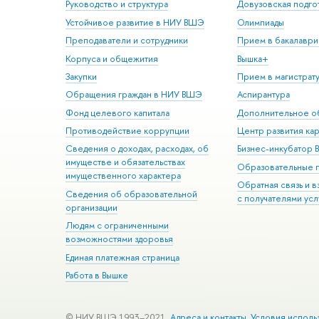
Руководство и структура
Довузовская подго
Устойчивое развитие в НИУ ВШЭ
Олимпиады
Преподаватели и сотрудники
Прием в бакалаври
Корпуса и общежития
Вышка+
Закупки
Прием в магистрат
Обращения граждан в НИУ ВШЭ
Аспирантура
Фонд целевого капитала
Дополнительное о
Противодействие коррупции
Центр развития ка
Сведения о доходах, расходах, об
Бизнес-инкубатор
имуществе и обязательствах
Образовательные 
имущественного характера
Обратная связь и 
Сведения об образовательной
с получателями усл
организации
Людям с ограниченными
возможностями здоровья
Единая платежная страница
Работа в Вышке
© НИУ ВШЭ 1993–2021
Адреса и контакты
Условия исполь