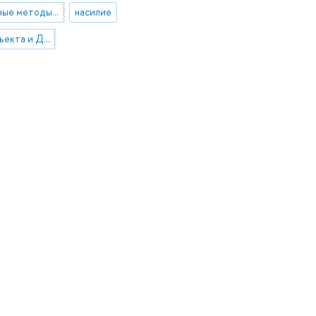
количественные методы в социальных науках
насилие
отношение субъекта и Другого