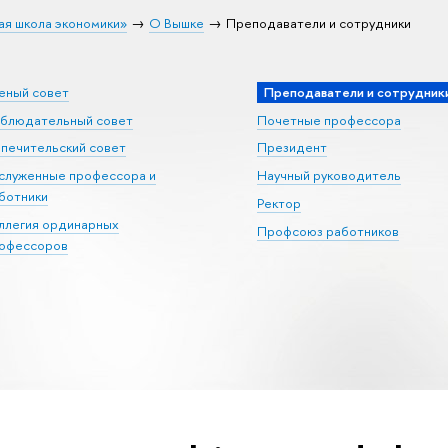
ая школа экономики»
О Вышке
Преподаватели и сотрудники
еный совет
Преподаватели и сотрудник
блюдательный совет
Почетные профессора
печительский совет
Президент
служенные профессора и
Научный руководитель
ботники
Ректор
ллегия ординарных
Профсоюз работников
офессоров