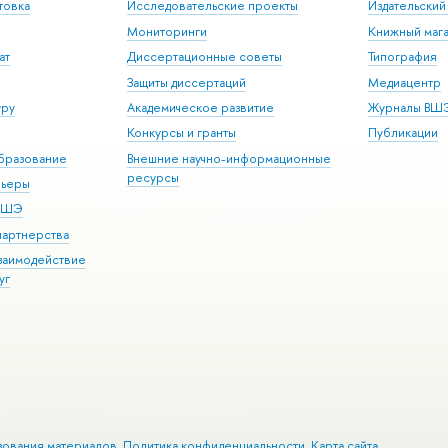
товка
Исследовательские проекты
Издательски
Мониторинги
Книжный мага
ат
Диссертационные советы
Типография
Защиты диссертаций
Медиацентр
уру
Академическое развитие
Журналы ВШ
Конкурсы и гранты
Публикации
бразование
Внешние научно-информационные
ресурсы
рьеры
 ВШЭ
партнерства
взаимодействие
уг
зования материалов
Политика конфиденциальности
Карта сайта