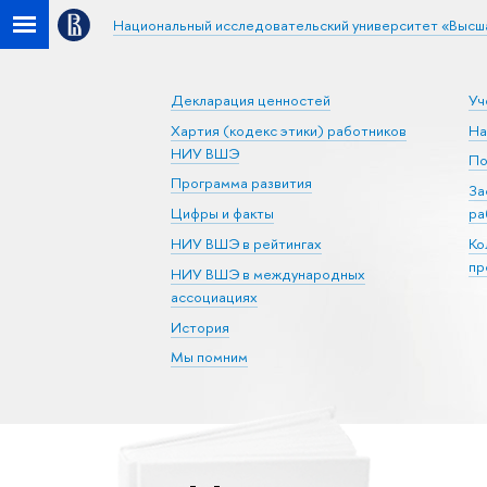
Национальный исследовательский университет «Высш
Декларация ценностей
Уч
Хартия (кодекс этики) работников
На
НИУ ВШЭ
По
Программа развития
За
Цифры и факты
ра
НИУ ВШЭ в рейтингах
Ко
пр
НИУ ВШЭ в международных
ассоциациях
История
Мы помним