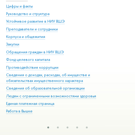
Цифры и факты
Ли
Руководство и структура
Дов
Устойчивое развитие в НИУ ВШЭ
Ол
Преподаватели и сотрудники
При
Корпуса и общежития
Вы
Закупки
При
Обращения граждан в НИУ ВШЭ
Ас
Фонд целевого капитала
До
Противодействие коррупции
Цен
Сведения о доходах, расходах, об имуществе и
Би
обязательствах имущественного характера
Об
Сведения об образовательной организации
Обр
Людям с ограниченными возможностями здоровья
Единая платежная страница
Работа в Вышке