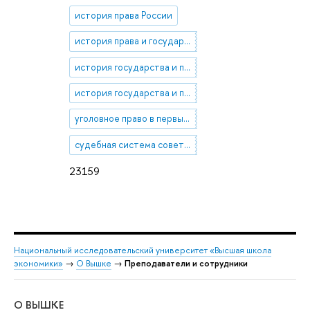
история права России
история права и государства России
история государства и права советской России
история государства и права позднеимперской России
уголовное право в первые годы советской власти
судебная система советской России
23159
Национальный исследовательский университет «Высшая школа
экономики»
→
О Вышке
→
Преподаватели и сотрудники
О ВЫШКЕ
ОБ