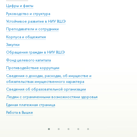
Цифры и факты
Ли
Руководство и структура
Дов
Устойчивое развитие в НИУ ВШЭ
Ол
Преподаватели и сотрудники
При
Корпуса и общежития
Вы
Закупки
При
Обращения граждан в НИУ ВШЭ
Ас
Фонд целевого капитала
До
Противодействие коррупции
Цен
Сведения о доходах, расходах, об имуществе и
Би
обязательствах имущественного характера
Об
Сведения об образовательной организации
Обр
Людям с ограниченными возможностями здоровья
Единая платежная страница
Работа в Вышке