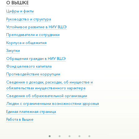
О ВЫШКЕ
ОБ
Цифры и факты
Ли
Руководство и структура
Дов
Устойчивое развитие в НИУ ВШЭ
Ол
Преподаватели и сотрудники
При
Корпуса и общежития
Вы
Закупки
При
Обращения граждан в НИУ ВШЭ
Ас
Фонд целевого капитала
До
Противодействие коррупции
Цен
Сведения о доходах, расходах, об имуществе и
Би
обязательствах имущественного характера
Об
Сведения об образовательной организации
Обр
Людям с ограниченными возможностями здоровья
Единая платежная страница
Работа в Вышке