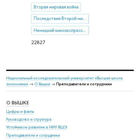
Вторая мировая война
Последствия Второй мировой войны
Немецкий киноэкспрессионизм
22827
Национальный исследовательский университет «Высшая школа
экономики»
→
О Вышке
→
Преподаватели и сотрудники
О ВЫШКЕ
ОБ
Цифры и факты
Ли
Руководство и структура
Дов
Устойчивое развитие в НИУ ВШЭ
Ол
Преподаватели и сотрудники
При