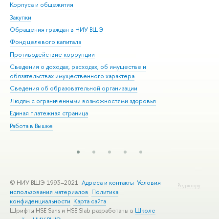
Корпуса и общежития
Вы
Закупки
При
Обращения граждан в НИУ ВШЭ
Ас
Фонд целевого капитала
До
Противодействие коррупции
Цен
Сведения о доходах, расходах, об имуществе и
Би
обязательствах имущественного характера
Об
Сведения об образовательной организации
Обр
Людям с ограниченными возможностями здоровья
Единая платежная страница
Работа в Вышке
© НИУ ВШЭ 1993–2021
Адреса и контакты
Условия
Редактору
использования материалов
Политика
конфиденциальности
Карта сайта
Шрифты HSE Sans и HSE Slab разработаны в
Школе