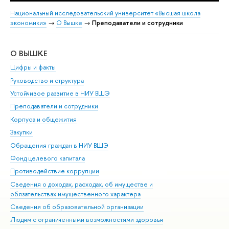
Национальный исследовательский университет «Высшая школа
экономики»
→
О Вышке
→
Преподаватели и сотрудники
О ВЫШКЕ
ОБ
Цифры и факты
Ли
Руководство и структура
Дов
Устойчивое развитие в НИУ ВШЭ
Ол
Преподаватели и сотрудники
При
Корпуса и общежития
Вы
Закупки
При
Обращения граждан в НИУ ВШЭ
Ас
Фонд целевого капитала
До
Противодействие коррупции
Цен
Сведения о доходах, расходах, об имуществе и
Би
обязательствах имущественного характера
Об
Сведения об образовательной организации
Обр
Людям с ограниченными возможностями здоровья