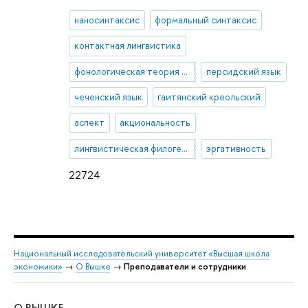
наносинтаксис
формальный синтаксис
контактная лингвистика
фонологическая теория элементов
персидский язык
чеченский язык
гаитянский креольский
аспект
акциональность
лингвистическая филогенетика
эргативность
22724
Национальный исследовательский университет «Высшая школа
экономики»
→
О Вышке
→
Преподаватели и сотрудники
О ВЫШКЕ
ОБ