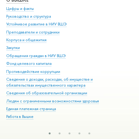
Цифры и факты
Ли
Руководство и структура
Дов
Устойчивое развитие в НИУ ВШЭ
Ол
Преподаватели и сотрудники
При
Корпуса и общежития
Вы
Закупки
При
Обращения граждан в НИУ ВШЭ
Ас
Фонд целевого капитала
До
Противодействие коррупции
Цен
Сведения о доходах, расходах, об имуществе и
Би
обязательствах имущественного характера
Об
Сведения об образовательной организации
Обр
Людям с ограниченными возможностями здоровья
Единая платежная страница
Работа в Вышке