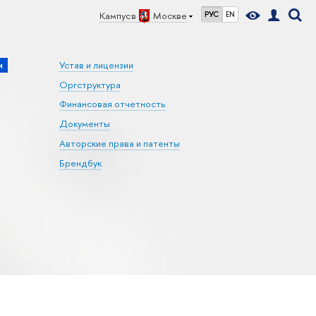
Кампус в
Москве
РУС
EN
и
Устав и лицензии
Оргструктура
Финансовая отчетность
Документы
Авторские права и патенты
Брендбук