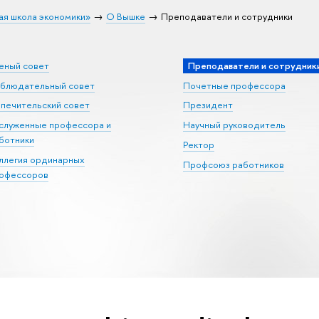
ая школа экономики»
О Вышке
Преподаватели и сотрудники
еный совет
Преподаватели и сотрудник
блюдательный совет
Почетные профессора
печительский совет
Президент
служенные профессора и
Научный руководитель
ботники
Ректор
ллегия ординарных
Профсоюз работников
офессоров