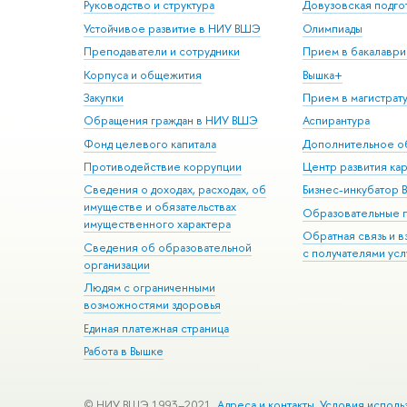
Руководство и структура
Довузовская подго
Устойчивое развитие в НИУ ВШЭ
Олимпиады
Преподаватели и сотрудники
Прием в бакалаври
Корпуса и общежития
Вышка+
Закупки
Прием в магистрат
Обращения граждан в НИУ ВШЭ
Аспирантура
Фонд целевого капитала
Дополнительное о
Противодействие коррупции
Центр развития ка
Сведения о доходах, расходах, об
Бизнес-инкубатор
имуществе и обязательствах
Образовательные 
имущественного характера
Обратная связь и 
Сведения об образовательной
с получателями усл
организации
Людям с ограниченными
возможностями здоровья
Единая платежная страница
Работа в Вышке
© НИУ ВШЭ 1993–2021
Адреса и контакты
Условия исполь