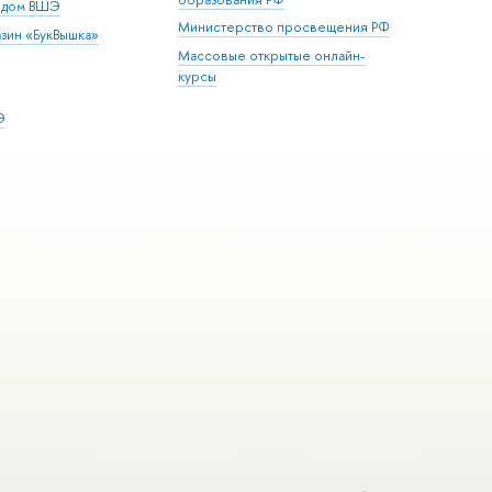
й дом ВШЭ
Министерство просвещения РФ
зин «БукВышка»
Массовые открытые онлайн-
курсы
Э