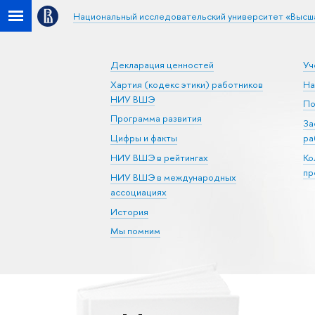
Национальный исследовательский университет «Высш
Декларация ценностей
Уч
Хартия (кодекс этики) работников
На
НИУ ВШЭ
По
Программа развития
За
Цифры и факты
ра
НИУ ВШЭ в рейтингах
Ко
пр
НИУ ВШЭ в международных
ассоциациях
История
Мы помним