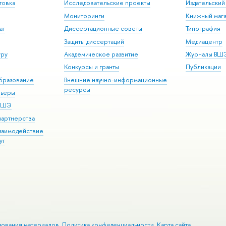
товка
Исследовательские проекты
Издательски
Мониторинги
Книжный мага
ат
Диссертационные советы
Типография
Защиты диссертаций
Медиацентр
уру
Академическое развитие
Журналы ВШ
Конкурсы и гранты
Публикации
бразование
Внешние научно-информационные
ресурсы
рьеры
 ВШЭ
партнерства
взаимодействие
уг
зования материалов
Политика конфиденциальности
Карта сайта