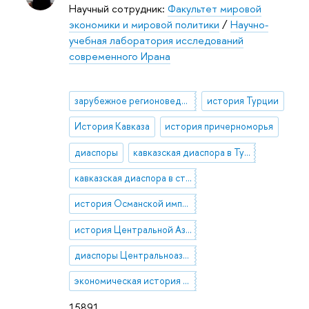
Научный сотрудник:
Факультет мировой
экономики и мировой политики
/
Научно-
учебная лаборатория исследований
современного Ирана
зарубежное регионоведение
история Турции
История Кавказа
история причерноморья
диаспоры
кавказская диаспора в Турции
кавказская диаспора в странах Ближнего Востока и Северной Африки
история Османской империи
история Центральной Азии
диаспоры Центральноазиатских народов в Турции
экономическая история Кавказа, Турции, Центральной Азии
15891