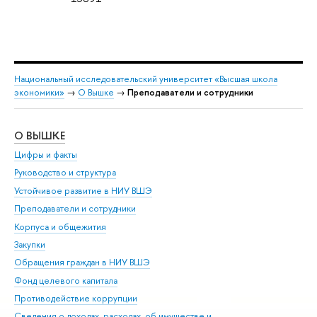
Национальный исследовательский университет «Высшая школа
экономики»
→
О Вышке
→
Преподаватели и сотрудники
О ВЫШКЕ
ОБ
Цифры и факты
Ли
Руководство и структура
Дов
Устойчивое развитие в НИУ ВШЭ
Ол
Преподаватели и сотрудники
При
Корпуса и общежития
Вы
Закупки
При
Обращения граждан в НИУ ВШЭ
Ас
Фонд целевого капитала
До
Противодействие коррупции
Цен
Сведения о доходах, расходах, об имуществе и
Би