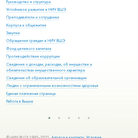
Руководство и структура
Дов
Устойчивое развитие в НИУ ВШЭ
Ол
Преподаватели и сотрудники
При
Корпуса и общежития
Вы
Закупки
При
Обращения граждан в НИУ ВШЭ
Ас
Фонд целевого капитала
До
Противодействие коррупции
Цен
Сведения о доходах, расходах, об имуществе и
Би
обязательствах имущественного характера
Об
Сведения об образовательной организации
Обр
Людям с ограниченными возможностями здоровья
Единая платежная страница
Работа в Вышке
© НИУ ВШЭ 1993–2021
Адреса и контакты
Условия