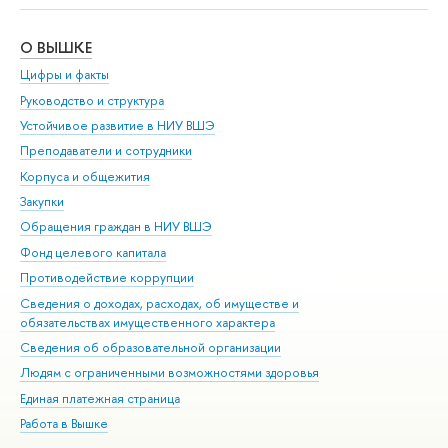
О ВЫШКЕ
ОБ
Цифры и факты
Ли
Руководство и структура
Дов
Устойчивое развитие в НИУ ВШЭ
Ол
Преподаватели и сотрудники
При
Корпуса и общежития
Вы
Закупки
При
Обращения граждан в НИУ ВШЭ
Ас
Фонд целевого капитала
До
Противодействие коррупции
Цен
Сведения о доходах, расходах, об имуществе и
Би
обязательствах имущественного характера
Об
Сведения об образовательной организации
Обр
Людям с ограниченными возможностями здоровья
Единая платежная страница
Работа в Вышке