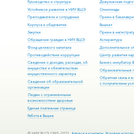
Руководство и структура
Довузовская подго
Устойчивое развитие в НИУ ВШЭ
Олимпиады
Преподаватели и сотрудники
Прием в бакалаври
Корпуса и общежития
Вышка+
Закупки
Прием в магистрат
Обращения граждан в НИУ ВШЭ
Аспирантура
Фонд целевого капитала
Дополнительное о
Противодействие коррупции
Центр развития ка
Сведения о доходах, расходах, об
Бизнес-инкубатор
имуществе и обязательствах
Образовательные 
имущественного характера
Обратная связь и 
Сведения об образовательной
с получателями усл
организации
Людям с ограниченными
возможностями здоровья
Единая платежная страница
Работа в Вышке
© НИУ ВШЭ 1993–2021
Адреса и контакты
Условия исполь