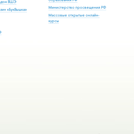
й дом ВШЭ
Министерство просвещения РФ
зин «БукВышка»
Массовые открытые онлайн-
курсы
Э