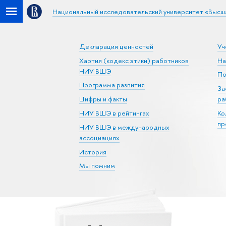
Национальный исследовательский университет «Высш
Декларация ценностей
Уч
Хартия (кодекс этики) работников
На
НИУ ВШЭ
По
Программа развития
За
Цифры и факты
ра
НИУ ВШЭ в рейтингах
Ко
пр
НИУ ВШЭ в международных
ассоциациях
История
Мы помним