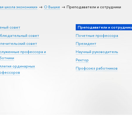
ая школа экономики»
О Вышке
Преподаватели и сотрудники
еный совет
Преподаватели и сотрудник
блюдательный совет
Почетные профессора
печительский совет
Президент
служенные профессора и
Научный руководитель
ботники
Ректор
ллегия ординарных
Профсоюз работников
офессоров