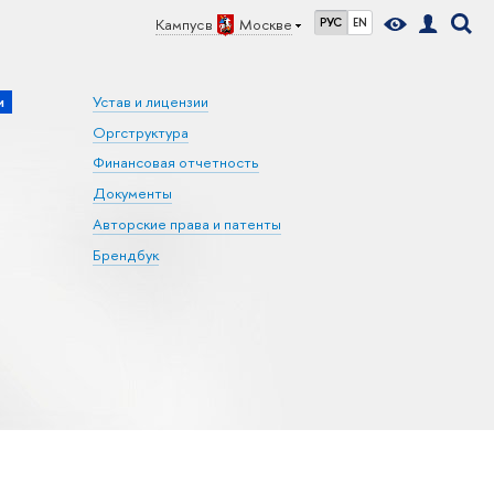
Кампус в
Москве
РУС
EN
и
Устав и лицензии
Оргструктура
Финансовая отчетность
Документы
Авторские права и патенты
Брендбук