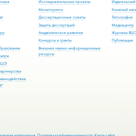
товка
Исследовательские проекты
Издательски
Мониторинги
Книжный мага
ат
Диссертационные советы
Типография
Защиты диссертаций
Медиацентр
уру
Академическое развитие
Журналы ВШ
Конкурсы и гранты
Публикации
бразование
Внешние научно-информационные
ресурсы
рьеры
 ВШЭ
партнерства
взаимодействие
уг
зования материалов
Политика конфиденциальности
Карта сайта