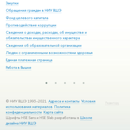
Закупки
При
Обращения граждан в НИУ ВШЭ
Ас
Фонд целевого капитала
До
Противодействие коррупции
Цен
Сведения о доходах, расходах, об имуществе и
Би
обязательствах имущественного характера
Об
Сведения об образовательной организации
Обр
Людям с ограниченными возможностями здоровья
Единая платежная страница
Работа в Вышке
© НИУ ВШЭ 1993–2021
Адреса и контакты
Условия
Редактору
использования материалов
Политика
конфиденциальности
Карта сайта
Шрифты HSE Sans и HSE Slab разработаны в
Школе
дизайна НИУ ВШЭ