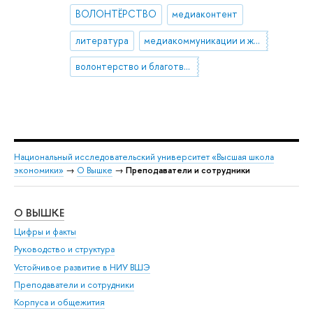
ВОЛОНТЁРСТВО
медиаконтент
литература
медиакоммуникации и журналистика
волонтерство и благотворительность
Национальный исследовательский университет «Высшая школа
экономики»
→
О Вышке
→
Преподаватели и сотрудники
О ВЫШКЕ
ОБ
Цифры и факты
Ли
Руководство и структура
Дов
Устойчивое развитие в НИУ ВШЭ
Ол
Преподаватели и сотрудники
При
Корпуса и общежития
Вы