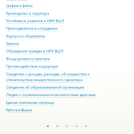
Цифры и факты
Ли
Руководство и структура
Дов
Устойчивое развитие в НИУ ВШЭ
Ол
Преподаватели и сотрудники
При
Корпуса и общежития
Вы
Закупки
При
Обращения граждан в НИУ ВШЭ
Ас
Фонд целевого капитала
До
Противодействие коррупции
Цен
Сведения о доходах, расходах, об имуществе и
Би
обязательствах имущественного характера
Об
Сведения об образовательной организации
Обр
Людям с ограниченными возможностями здоровья
Единая платежная страница
Работа в Вышке