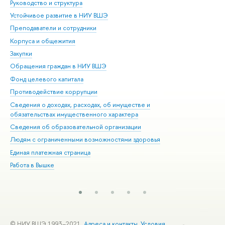
Руководство и структура
Дов
Устойчивое развитие в НИУ ВШЭ
Ол
Преподаватели и сотрудники
При
Корпуса и общежития
Вы
Закупки
При
Обращения граждан в НИУ ВШЭ
Ас
Фонд целевого капитала
До
Противодействие коррупции
Цен
Сведения о доходах, расходах, об имуществе и
Би
обязательствах имущественного характера
Об
Сведения об образовательной организации
Обр
Людям с ограниченными возможностями здоровья
Единая платежная страница
Работа в Вышке
© НИУ ВШЭ 1993–2021
Адреса и контакты
Условия