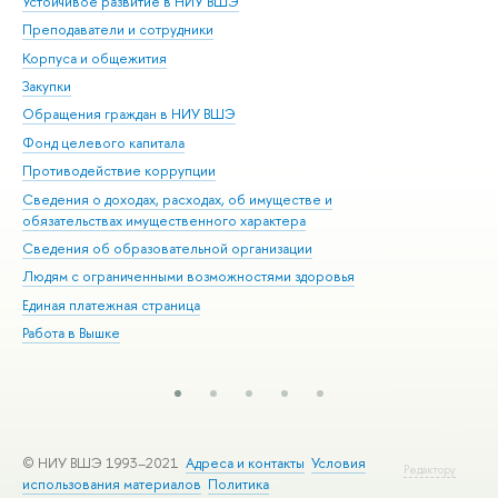
Устойчивое развитие в НИУ ВШЭ
Ол
Преподаватели и сотрудники
При
Корпуса и общежития
Вы
Закупки
При
Обращения граждан в НИУ ВШЭ
Ас
Фонд целевого капитала
До
Противодействие коррупции
Цен
Сведения о доходах, расходах, об имуществе и
Би
обязательствах имущественного характера
Об
Сведения об образовательной организации
Обр
Людям с ограниченными возможностями здоровья
Единая платежная страница
Работа в Вышке
© НИУ ВШЭ 1993–2021
Адреса и контакты
Условия
Редактору
использования материалов
Политика