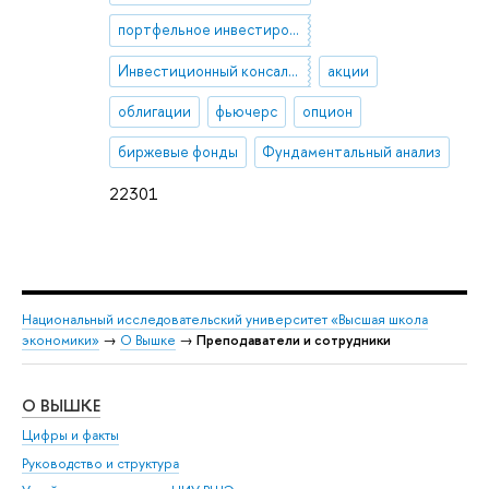
портфельное инвестирование
Инвестиционный консалтинг
акции
облигации
фьючерс
опцион
биржевые фонды
Фундаментальный анализ
22301
Национальный исследовательский университет «Высшая школа
экономики»
→
О Вышке
→
Преподаватели и сотрудники
О ВЫШКЕ
ОБ
Цифры и факты
Ли
Руководство и структура
Дов