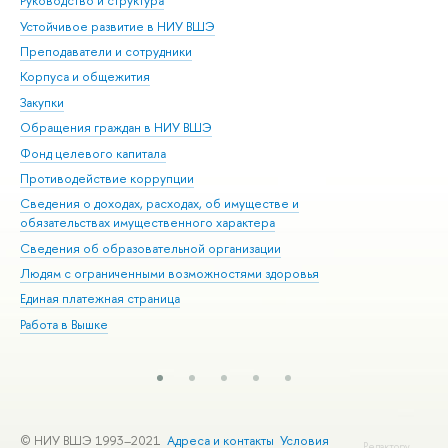
Руководство и структура
Дов
Устойчивое развитие в НИУ ВШЭ
Ол
Преподаватели и сотрудники
При
Корпуса и общежития
Вы
Закупки
При
Обращения граждан в НИУ ВШЭ
Ас
Фонд целевого капитала
До
Противодействие коррупции
Цен
Сведения о доходах, расходах, об имуществе и
Би
обязательствах имущественного характера
Об
Сведения об образовательной организации
Обр
Людям с ограниченными возможностями здоровья
Единая платежная страница
Работа в Вышке
© НИУ ВШЭ 1993–2021
Адреса и контакты
Условия
Редактору