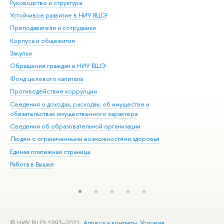
Руководство и структура
Дов
Устойчивое развитие в НИУ ВШЭ
Ол
Преподаватели и сотрудники
При
Корпуса и общежития
Вы
Закупки
При
Обращения граждан в НИУ ВШЭ
Ас
Фонд целевого капитала
До
Противодействие коррупции
Цен
Сведения о доходах, расходах, об имуществе и
Би
обязательствах имущественного характера
Об
Сведения об образовательной организации
Обр
Людям с ограниченными возможностями здоровья
Единая платежная страница
Работа в Вышке
© НИУ ВШЭ 1993–2021
Адреса и контакты
Условия