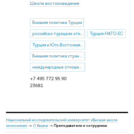
Школа востоковедения
Внешняя политика Турции
российско-турецкие отношения
Турция-НАТО-ЕС
Турция и Юго-Восточная Европа
Внешняя политика стран Южного Кавказа (Азербайджан) и Центральной Азии
международные отношения в Большом Причерноморье
+7 495 772 95 90
23681
Национальный исследовательский университет «Высшая школа
экономики»
→
О Вышке
→
Преподаватели и сотрудники