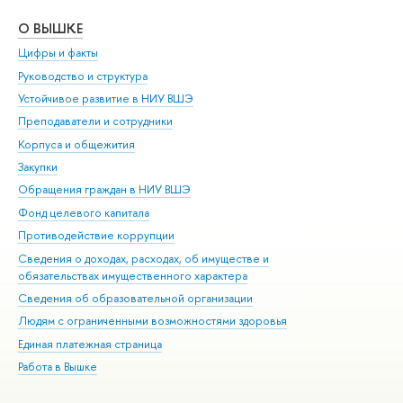
О ВЫШКЕ
ОБ
Цифры и факты
Ли
Руководство и структура
Дов
Устойчивое развитие в НИУ ВШЭ
Ол
Преподаватели и сотрудники
При
Корпуса и общежития
Вы
Закупки
При
Обращения граждан в НИУ ВШЭ
Ас
Фонд целевого капитала
До
Противодействие коррупции
Цен
Сведения о доходах, расходах, об имуществе и
Би
обязательствах имущественного характера
Об
Сведения об образовательной организации
Обр
Людям с ограниченными возможностями здоровья
Единая платежная страница
Работа в Вышке