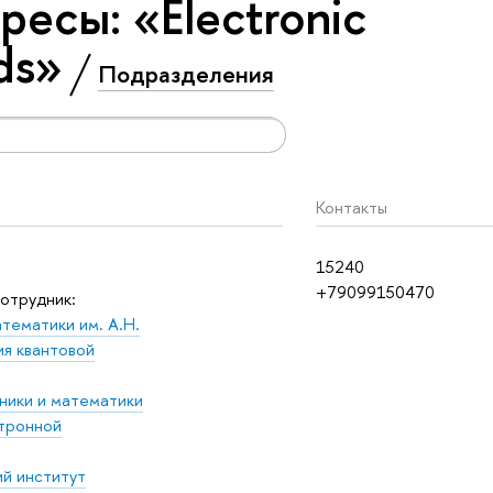
есы: «Electronic
ds»
Подразделения
Контакты
15240
+79099150470
отрудник:
тематики им. А.Н.
ия квантовой
ники и математики
тронной
й институт