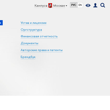
Кампус в
Москве
РУС
EN
и
Устав и лицензии
Оргструктура
Финансовая отчетность
Документы
Авторские права и патенты
Брендбук