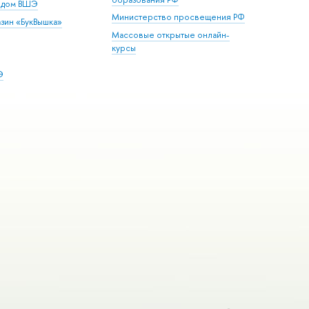
й дом ВШЭ
Министерство просвещения РФ
зин «БукВышка»
Массовые открытые онлайн-
курсы
Э