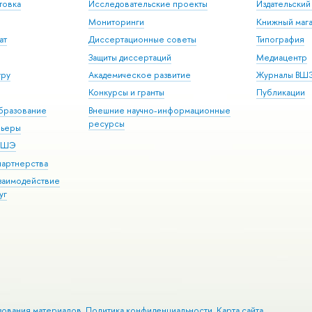
товка
Исследовательские проекты
Издательски
Мониторинги
Книжный мага
ат
Диссертационные советы
Типография
Защиты диссертаций
Медиацентр
уру
Академическое развитие
Журналы ВШ
Конкурсы и гранты
Публикации
бразование
Внешние научно-информационные
ресурсы
рьеры
 ВШЭ
партнерства
взаимодействие
уг
зования материалов
Политика конфиденциальности
Карта сайта