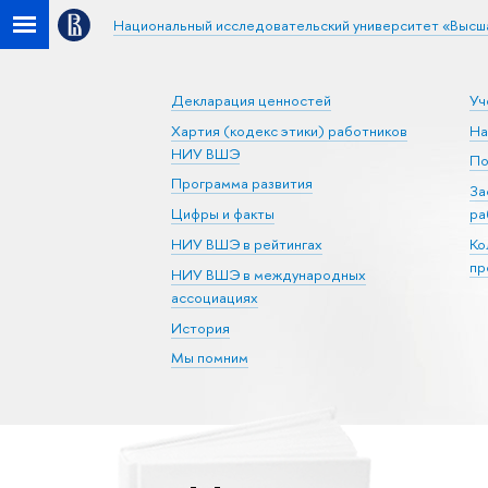
Национальный исследовательский университет «Высш
Декларация ценностей
Уч
Хартия (кодекс этики) работников
На
НИУ ВШЭ
По
Программа развития
За
Цифры и факты
ра
НИУ ВШЭ в рейтингах
Ко
пр
НИУ ВШЭ в международных
ассоциациях
История
Мы помним