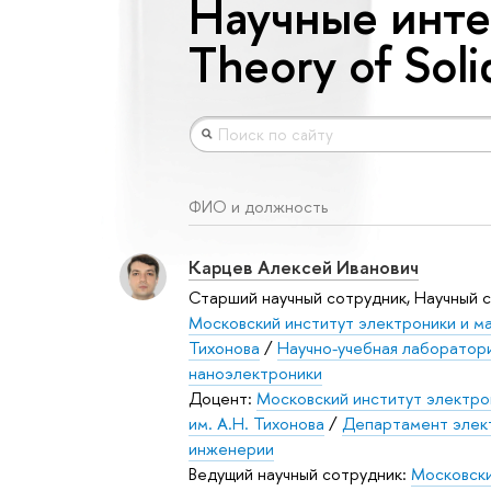
Научные интер
Theory of Soli
ФИО и должность
Карцев Алексей Иванович
Старший научный сотрудник, Научный с
Московский институт электроники и ма
Тихонова
/
Научно-учебная лаборатор
наноэлектроники
Доцент:
Московский институт электро
им. А.Н. Тихонова
/
Департамент элек
инженерии
Ведущий научный сотрудник:
Московски