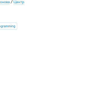
хонова
/
Центр
rogramming