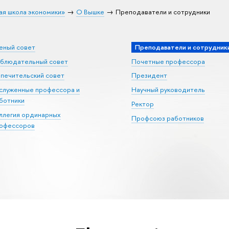
ая школа экономики»
О Вышке
Преподаватели и сотрудники
еный совет
Преподаватели и сотрудник
блюдательный совет
Почетные профессора
печительский совет
Президент
служенные профессора и
Научный руководитель
ботники
Ректор
ллегия ординарных
Профсоюз работников
офессоров