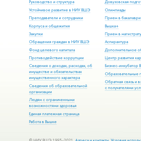
Руководство и структура
Довузовская подго
Устойчивое развитие в НИУ ВШЭ
Олимпиады
Преподаватели и сотрудники
Прием в бакалаври
Корпуса и общежития
Вышка+
Закупки
Прием в магистрат
Обращения граждан в НИУ ВШЭ
Аспирантура
Фонд целевого капитала
Дополнительное о
Противодействие коррупции
Центр развития ка
Сведения о доходах, расходах, об
Бизнес-инкубатор
имуществе и обязательствах
Образовательные 
имущественного характера
Обратная связь и 
Сведения об образовательной
с получателями усл
организации
Людям с ограниченными
возможностями здоровья
Единая платежная страница
Работа в Вышке
© НИУ ВШЭ 1993–2021
Адреса и контакты
Условия исполь