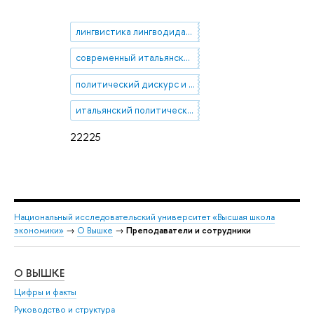
лингвистика лингводидактика, лингвокультурология
современный итальянский язык
политический дискурс и коммуникация
итальянский политический дискурс
22225
Национальный исследовательский университет «Высшая школа
экономики»
→
О Вышке
→
Преподаватели и сотрудники
О ВЫШКЕ
ОБ
Цифры и факты
Ли
Руководство и структура
Дов