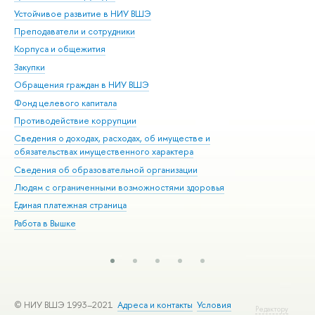
Устойчивое развитие в НИУ ВШЭ
Ол
Преподаватели и сотрудники
При
Корпуса и общежития
Вы
Закупки
При
Обращения граждан в НИУ ВШЭ
Ас
Фонд целевого капитала
До
Противодействие коррупции
Цен
Сведения о доходах, расходах, об имуществе и
Би
обязательствах имущественного характера
Об
Сведения об образовательной организации
Обр
Людям с ограниченными возможностями здоровья
Единая платежная страница
Работа в Вышке
© НИУ ВШЭ 1993–2021
Адреса и контакты
Условия
Редактору