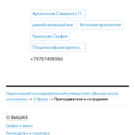
Археология Северного Причерноморья
ранний железный век
Античная археология
Крымская Скифия
Позднескифская археологическая культура
+79787498986
Национальный исследовательский университет «Высшая школа
экономики»
→
О Вышке
→
Преподаватели и сотрудники
О ВЫШКЕ
ОБ
Цифры и факты
Ли
Руководство и структура
Дов