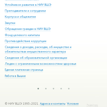
Устойчивое развитие в НИУ ВШЭ
Ол
Преподаватели и сотрудники
При
Корпуса и общежития
Вы
Закупки
При
Обращения граждан в НИУ ВШЭ
Ас
Фонд целевого капитала
До
Противодействие коррупции
Цен
Сведения о доходах, расходах, об имуществе и
Би
обязательствах имущественного характера
Об
Сведения об образовательной организации
Обр
Людям с ограниченными возможностями здоровья
Единая платежная страница
Работа в Вышке
© НИУ ВШЭ 1993–2021
Адреса и контакты
Условия
Редактору