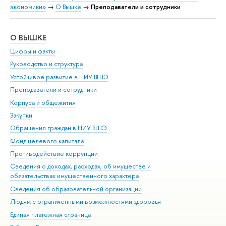
экономики»
→
О Вышке
→
Преподаватели и сотрудники
О ВЫШКЕ
ОБ
Цифры и факты
Ли
Руководство и структура
Дов
Устойчивое развитие в НИУ ВШЭ
Ол
Преподаватели и сотрудники
При
Корпуса и общежития
Вы
Закупки
При
Обращения граждан в НИУ ВШЭ
Ас
Фонд целевого капитала
До
Противодействие коррупции
Цен
Сведения о доходах, расходах, об имуществе и
Би
обязательствах имущественного характера
Об
Сведения об образовательной организации
Обр
Людям с ограниченными возможностями здоровья
Единая платежная страница