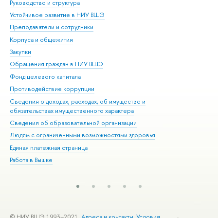
Руководство и структура
Дов
Устойчивое развитие в НИУ ВШЭ
Ол
Преподаватели и сотрудники
При
Корпуса и общежития
Вы
Закупки
При
Обращения граждан в НИУ ВШЭ
Ас
Фонд целевого капитала
До
Противодействие коррупции
Цен
Сведения о доходах, расходах, об имуществе и
Би
обязательствах имущественного характера
Об
Сведения об образовательной организации
Обр
Людям с ограниченными возможностями здоровья
Единая платежная страница
Работа в Вышке
© НИУ ВШЭ 1993–2021
Адреса и контакты
Условия