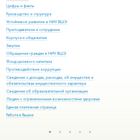
Цифры и факты
Ли
Руководство и структура
Дов
Устойчивое развитие в НИУ ВШЭ
Ол
Преподаватели и сотрудники
При
Корпуса и общежития
Вы
Закупки
При
Обращения граждан в НИУ ВШЭ
Ас
Фонд целевого капитала
До
Противодействие коррупции
Цен
Сведения о доходах, расходах, об имуществе и
Би
обязательствах имущественного характера
Об
Сведения об образовательной организации
Обр
Людям с ограниченными возможностями здоровья
Единая платежная страница
Работа в Вышке