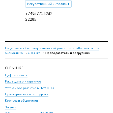
искусственный интеллект
+74957713232
22285
Национальный исследовательский университет «Высшая школа
экономики»
→
О Вышке
→
Преподаватели и сотрудники
О ВЫШКЕ
ОБ
Цифры и факты
Ли
Руководство и структура
Дов
Устойчивое развитие в НИУ ВШЭ
Ол
Преподаватели и сотрудники
При
Корпуса и общежития
Вы
Закупки
При