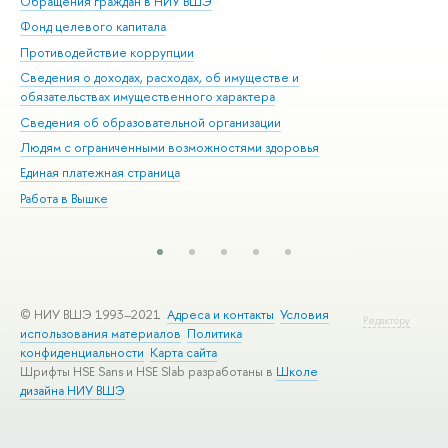
Обращения граждан в НИУ ВШЭ
Ас
Фонд целевого капитала
До
Противодействие коррупции
Цен
Сведения о доходах, расходах, об имуществе и
Би
обязательствах имущественного характера
Об
Сведения об образовательной организации
Обр
Людям с ограниченными возможностями здоровья
Единая платежная страница
Работа в Вышке
© НИУ ВШЭ 1993–2021
Адреса и контакты
Условия
Редактору
использования материалов
Политика
конфиденциальности
Карта сайта
Шрифты HSE Sans и HSE Slab разработаны в
Школе
дизайна НИУ ВШЭ