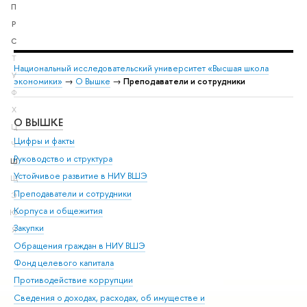
П
Р
С
Т
Национальный исследовательский университет «Высшая школа
У
экономики»
→
О Вышке
→
Преподаватели и сотрудники
Ф
Х
О ВЫШКЕ
ОБ
Ц
Цифры и факты
Ли
Ч
Руководство и структура
Дов
Ш
Устойчивое развитие в НИУ ВШЭ
Ол
Щ
Преподаватели и сотрудники
При
Э
Корпуса и общежития
Вы
Ю
Закупки
При
Я
Обращения граждан в НИУ ВШЭ
Ас
Фонд целевого капитала
До
Противодействие коррупции
Цен
Сведения о доходах, расходах, об имуществе и
Би