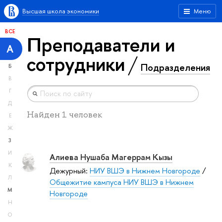
Высшая школа экономики
Меню
ВСЕ
Преподаватели и
А
сотрудники
Подразделения
Б
В
Г
Д
Найден 1 человек
Е
Ж
З
И
Алиева Нушаба Магеррам Кызы
К
Дежурный:
НИУ ВШЭ в Нижнем Новгороде
/
Л
Общежитие кампуса НИУ ВШЭ в Нижнем
М
Новгороде
Н
О