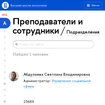
Высшая школа экономики
Меню
ВСЕ
Преподаватели и
А
сотрудники
Подразделения
Б
В
Г
Д
Найден 1 человек
Е
Ж
З
И
Абдулаева Светлана Владимировна
К
Администратор:
Управление социальной
Л
сферы
М
Н
23689
О