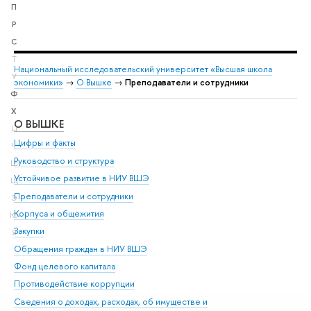
П
Р
С
Т
Национальный исследовательский университет «Высшая школа
У
экономики»
→
О Вышке
→
Преподаватели и сотрудники
Ф
Х
О ВЫШКЕ
ОБ
Ц
Цифры и факты
Ли
Ч
Руководство и структура
Дов
Ш
Устойчивое развитие в НИУ ВШЭ
Ол
Щ
Преподаватели и сотрудники
При
Э
Корпуса и общежития
Вы
Ю
Закупки
При
Я
Обращения граждан в НИУ ВШЭ
Ас
Фонд целевого капитала
До
Противодействие коррупции
Цен
Сведения о доходах, расходах, об имуществе и
Би