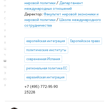
О
мировой политики
/
Департамент
П
международных отношений
Р
Директор:
Факультет мировой экономики и
С
мировой политики
/
Школа международного
сотрудничества
Т
У
Ф
европейская интеграция
Европейское право
Х
Ц
политические институты
Ч
современная Испания
Ш
Щ
региональная политика ЕС
Э
евразийская интеграция
Ю
Я
+7 (495) 772-95-90
23228