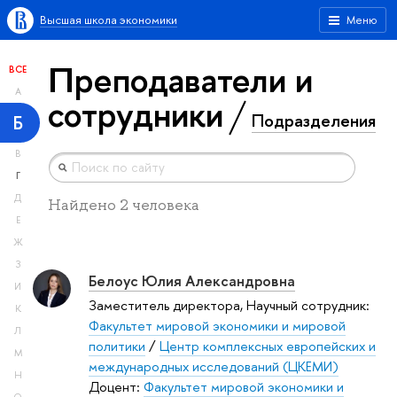
Высшая школа экономики
Меню
Преподаватели и
ВСЕ
А
сотрудники
Подразделения
Б
В
Г
Д
Найдено 2 человека
Е
Ж
З
Белоус Юлия Александровна
И
Заместитель директора, Научный сотрудник:
К
Факультет мировой экономики и мировой
Л
политики
/
Центр комплексных европейских и
М
международных исследований (ЦКЕМИ)
Н
Доцент:
Факультет мировой экономики и