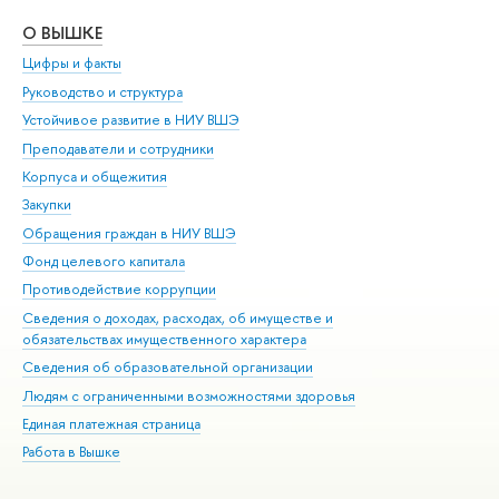
О ВЫШКЕ
ОБ
Цифры и факты
Ли
Руководство и структура
Дов
Устойчивое развитие в НИУ ВШЭ
Ол
Преподаватели и сотрудники
При
Корпуса и общежития
Вы
Закупки
При
Обращения граждан в НИУ ВШЭ
Ас
Фонд целевого капитала
До
Противодействие коррупции
Цен
Сведения о доходах, расходах, об имуществе и
Би
обязательствах имущественного характера
Об
Сведения об образовательной организации
Обр
Людям с ограниченными возможностями здоровья
Единая платежная страница
Работа в Вышке