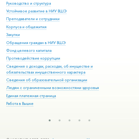
Руководство и структура
Дов
Устойчивое развитие в НИУ ВШЭ
Ол
Преподаватели и сотрудники
При
Корпуса и общежития
Вы
Закупки
При
Обращения граждан в НИУ ВШЭ
Ас
Фонд целевого капитала
До
Противодействие коррупции
Цен
Сведения о доходах, расходах, об имуществе и
Би
обязательствах имущественного характера
Об
Сведения об образовательной организации
Обр
Людям с ограниченными возможностями здоровья
Единая платежная страница
Работа в Вышке