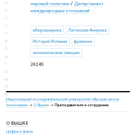
мировой политики
/
Департамент
П
международных отношений
Р
С
Т
ибероамерика
Латинская Америка
У
История Испании
франкизм
Ф
Х
экономические санкции
Ц
26145
Ч
Ш
Щ
Э
Ю
Национальный исследовательский университет «Высшая школа
Я
экономики»
→
О Вышке
→
Преподаватели и сотрудники
О ВЫШКЕ
ОБ
Цифры и факты
Ли