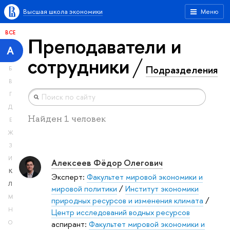
Высшая школа экономики
Меню
ВСЕ
Преподаватели и
А
сотрудники
Подразделения
Б
В
Г
Д
Найден 1 человек
Е
Ж
З
И
Алексеев Фёдор Олегович
К
Эксперт:
Факультет мировой экономики и
Л
мировой политики
/
Институт экономики
М
природных ресурсов и изменения климата
/
Н
Центр исследований водных ресурсов
аспирант:
Факультет мировой экономики и
О