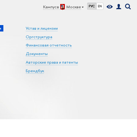
Кампус в
Москве
РУС
EN
и
Устав и лицензии
Оргструктура
Финансовая отчетность
Документы
Авторские права и патенты
Брендбук