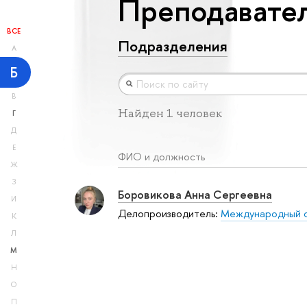
Преподавател
ВСЕ
Подразделения
А
Б
В
Найден 1 человек
Г
Д
Е
ФИО и должность
Ж
З
Боровикова Анна Сергеевна
И
Делопроизводитель:
Международный 
К
Л
М
Н
О
П