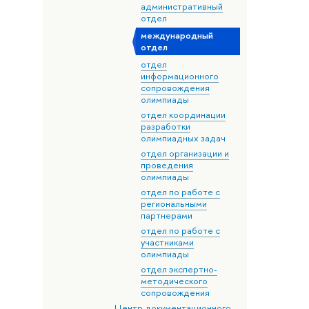
административный
отдел
международный
отдел
отдел
информационного
сопровождения
олимпиады
отдел координации
разработки
олимпиадных задач
отдел организации и
проведения
олимпиады
отдел по работе с
региональными
партнерами
отдел по работе с
участниками
олимпиады
отдел экспертно-
методического
сопровождения
Центр документационного