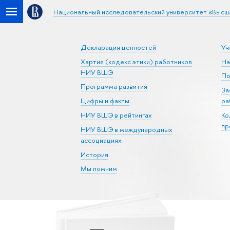
Национальный исследовательский университет «Высш
Декларация ценностей
Уч
Хартия (кодекс этики) работников
На
НИУ ВШЭ
По
Программа развития
За
Цифры и факты
ра
НИУ ВШЭ в рейтингах
Ко
пр
НИУ ВШЭ в международных
ассоциациях
История
Мы помним