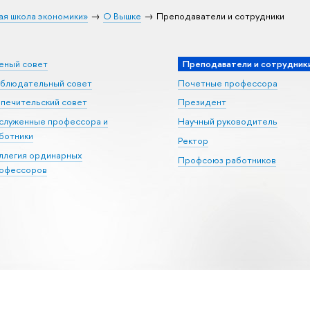
ая школа экономики»
О Вышке
Преподаватели и сотрудники
еный совет
Преподаватели и сотрудник
блюдательный совет
Почетные профессора
печительский совет
Президент
служенные профессора и
Научный руководитель
ботники
Ректор
ллегия ординарных
Профсоюз работников
офессоров