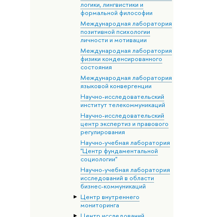
логики, лингвистики и
формальной философии
Международная лаборатория
позитивной психологии
личности и мотивации
Международная лаборатория
физики конденсированного
состояния
Международная лаборатория
языковой конвергенции
Научно-исследовательский
институт телекоммуникаций
Научно-исследовательский
центр экспертиз и правового
регулирования
Научно-учебная лаборатория
"Центр фундаментальной
социологии"
Научно-учебная лаборатория
исследований в области
бизнес-коммуникаций
Центр внутреннего
мониторинга
Центр исследований