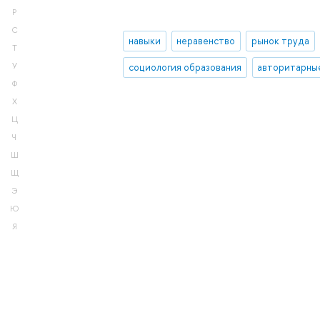
Р
С
навыки
неравенство
рынок труда
Т
социология образования
авторитарны
У
Ф
Х
Ц
Ч
Ш
Щ
Э
Ю
Я