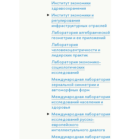
Институт экономики
здравоохранения
Институт экономики и
регулирования
инфраструктурных отраслей
Лаборатория алгебраической
геометрии и ее приложений
Лаборатория
человекоцентричности и
лидерских практик
Лаборатория экономико-
социологических
исследований
Международная лаборатория
зеркальной симметрии и
автоморфных форм
Международная лаборатория
исследований населения и
здоровья
Международная лаборатория
исследований русско-
европейского
интеллектуального диалога
Международная лаборатория