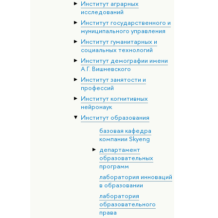
Институт аграрных
исследований
Институт государственного и
муниципального управления
Институт гуманитарных и
социальных технологий
Институт демографии имени
А.Г. Вишневского
Институт занятости и
профессий
Институт когнитивных
нейронаук
Институт образования
базовая кафедра
компании Skyeng
департамент
образовательных
программ
лаборатория инноваций
в образовании
лаборатория
образовательного
права