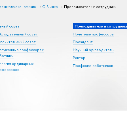
ая школа экономики»
О Вышке
Преподаватели и сотрудники
еный совет
Преподаватели и сотрудник
блюдательный совет
Почетные профессора
печительский совет
Президент
служенные профессора и
Научный руководитель
ботники
Ректор
ллегия ординарных
Профсоюз работников
офессоров