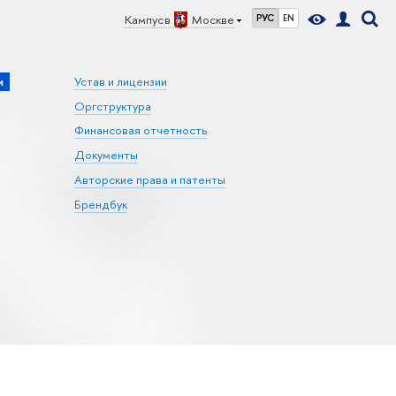
Кампус в
Москве
РУС
EN
и
Устав и лицензии
Оргструктура
Финансовая отчетность
Документы
Авторские права и патенты
Брендбук