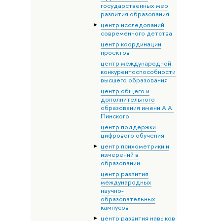
государственных мер
развития образования
центр исследований
современного детства
центр координации
проектов
центр международной
конкурентоспособности
высшего образования
центр общего и
дополнительного
образования имени А.А.
Пинского
центр поддержки
цифрового обучения
центр психометрики и
измерений в
образовании
центр развития
международных
научно-
образовательных
кампусов
центр развития навыков