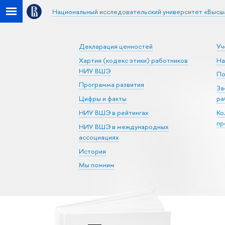
Национальный исследовательский университет «Высш
Декларация ценностей
Уч
Хартия (кодекс этики) работников
На
НИУ ВШЭ
По
Программа развития
За
Цифры и факты
ра
НИУ ВШЭ в рейтингах
Ко
пр
НИУ ВШЭ в международных
ассоциациях
История
Мы помним