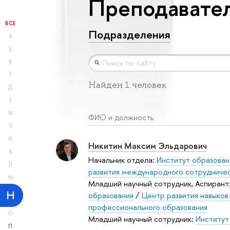
Преподавател
ВСЕ
Подразделения
А
Б
В
Г
Найден 1 человек
Д
Е
Ж
ФИО и должность
З
И
Никитин Максим Эльдарович
К
Начальник отдела:
Институт образован
Л
развития международного сотрудниче
М
Младший научный сотрудник, Аспирант
Н
образования
/
Центр развития навыков
профессионального образования
О
Младший научный сотрудник:
Институт
П