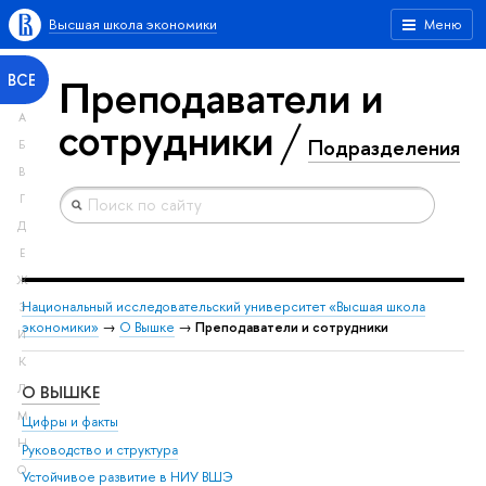
Высшая школа экономики
Меню
Преподаватели и
ВСЕ
А
сотрудники
Подразделения
Б
В
Г
Д
Е
Ж
Национальный исследовательский университет «Высшая школа
З
экономики»
→
О Вышке
→
Преподаватели и сотрудники
И
К
О ВЫШКЕ
ОБ
Л
М
Цифры и факты
Ли
Н
Руководство и структура
Дов
О
Устойчивое развитие в НИУ ВШЭ
Ол