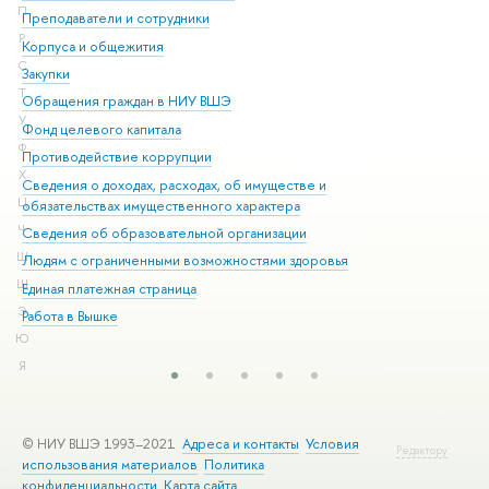
П
Преподаватели и сотрудники
При
Р
Корпуса и общежития
Вы
С
Закупки
При
Т
Обращения граждан в НИУ ВШЭ
Ас
У
Фонд целевого капитала
До
Ф
Противодействие коррупции
Цен
Х
Сведения о доходах, расходах, об имуществе и
Би
Ц
обязательствах имущественного характера
Об
Ч
Сведения об образовательной организации
Обр
Ш
Людям с ограниченными возможностями здоровья
Щ
Единая платежная страница
Э
Работа в Вышке
Ю
Я
© НИУ ВШЭ 1993–2021
Адреса и контакты
Условия
Редактору
использования материалов
Политика
конфиденциальности
Карта сайта