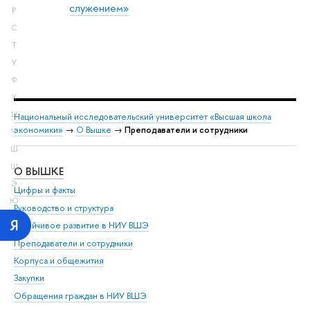
служением»
Р
С
Т
У
Ф
Х
Ц
Национальный исследовательский университет «Высшая школа
экономики»
→
О Вышке
→
Преподаватели и сотрудники
Ч
Ш
Щ
О ВЫШКЕ
ОБ
Э
Цифры и факты
Ли
Ю
Руководство и структура
Дов
Я
Устойчивое развитие в НИУ ВШЭ
Ол
Преподаватели и сотрудники
При
Корпуса и общежития
Вы
Закупки
При
Обращения граждан в НИУ ВШЭ
Ас