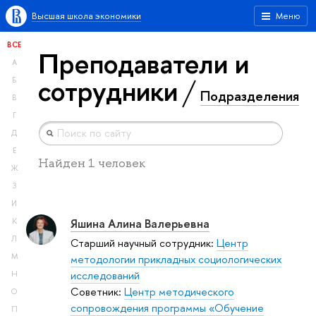
Высшая школа экономики
Меню
ВСЕ
Преподаватели и
А
сотрудники
Б
Подразделения
В
Г
Д
Е
Найден 1 человек
Ж
З
И
Яшина Алина Валерьевна
К
Л
Старший научный сотрудник:
Центр
М
методологии прикладных социологических
исследований
Н
Советник:
Центр методического
О
сопровождения программы «Обучение
П